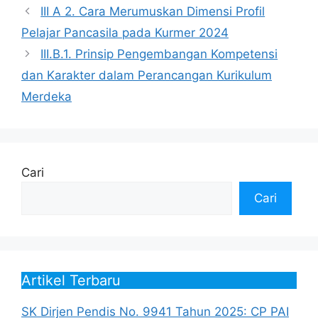
III A 2. Cara Merumuskan Dimensi Profil
Pelajar Pancasila pada Kurmer 2024
III.B.1. Prinsip Pengembangan Kompetensi
dan Karakter dalam Perancangan Kurikulum
Merdeka
Cari
Cari
Artikel Terbaru
SK Dirjen Pendis No. 9941 Tahun 2025: CP PAI