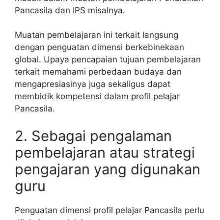
Pancasila dan IPS misalnya.
Muatan pembelajaran ini terkait langsung
dengan penguatan dimensi berkebinekaan
global. Upaya pencapaian tujuan pembelajaran
terkait memahami perbedaan budaya dan
mengapresiasinya juga sekaligus dapat
membidik kompetensi dalam profil pelajar
Pancasila.
2. Sebagai pengalaman
pembelajaran atau strategi
pengajaran yang digunakan
guru
Penguatan dimensi profil pelajar Pancasila perlu