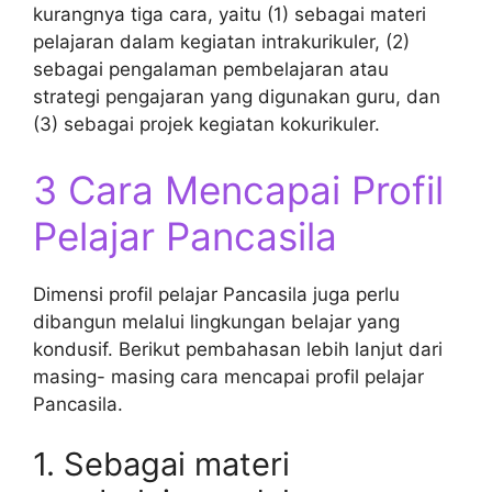
kurangnya tiga cara, yaitu (1) sebagai materi
pelajaran dalam kegiatan intrakurikuler, (2)
sebagai pengalaman pembelajaran atau
strategi pengajaran yang digunakan guru, dan
(3) sebagai projek kegiatan kokurikuler.
3 Cara Mencapai Profil
Pelajar Pancasila
Dimensi profil pelajar Pancasila juga perlu
dibangun melalui lingkungan belajar yang
kondusif. Berikut pembahasan lebih lanjut dari
masing- masing cara mencapai profil pelajar
Pancasila.
1. Sebagai materi