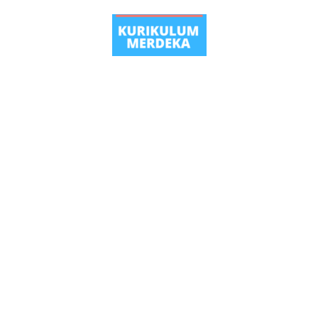
Langsung
ke
isi