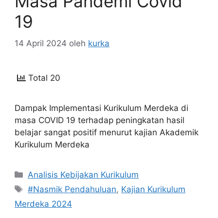
Masa Pandemi Covid
19
14 April 2024
oleh
kurka
Total 20
Dampak Implementasi Kurikulum Merdeka di
masa COVID 19 terhadap peningkatan hasil
belajar sangat positif menurut kajian Akademik
Kurikulum Merdeka
Kategori
Analisis Kebijakan Kurikulum
Tag
#Nasmik Pendahuluan
,
Kajian Kurikulum
Merdeka 2024