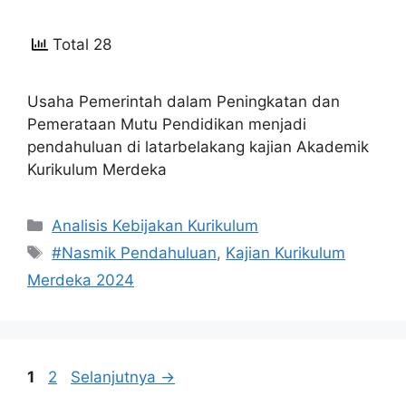
Total 28
Usaha Pemerintah dalam Peningkatan dan
Pemerataan Mutu Pendidikan menjadi
pendahuluan di latarbelakang kajian Akademik
Kurikulum Merdeka
Kategori
Analisis Kebijakan Kurikulum
Tag
#Nasmik Pendahuluan
,
Kajian Kurikulum
Merdeka 2024
Halaman
Halaman
1
2
Selanjutnya
→