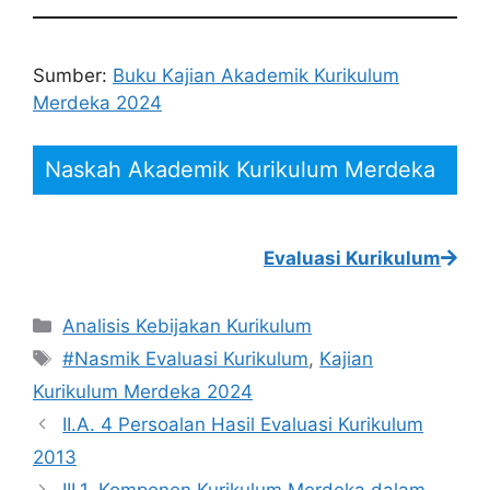
Sumber:
Buku Kajian Akademik Kurikulum
Merdeka 2024
Naskah Akademik Kurikulum Merdeka
Evaluasi Kurikulum
Kategori
Analisis Kebijakan Kurikulum
Tag
#Nasmik Evaluasi Kurikulum
,
Kajian
Kurikulum Merdeka 2024
II.A. 4 Persoalan Hasil Evaluasi Kurikulum
2013
III.1. Komponen Kurikulum Merdeka dalam