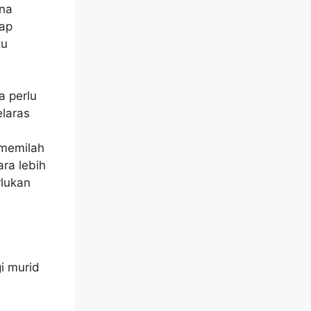
ena
kap
tu
a perlu
laras
 memilah
ara lebih
lukan
i murid