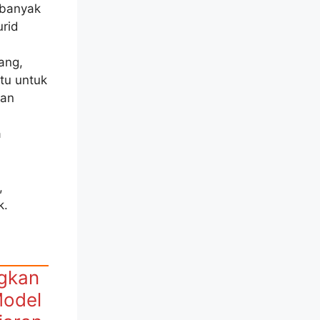
 banyak
rid
ang,
tu untuk
dan
a
,
k.
ngkan
Model