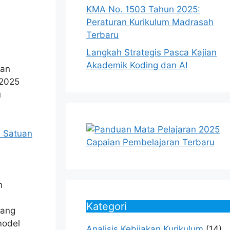
KMA No. 1503 Tahun 2025:
Peraturan Kurikulum Madrasah
Terbaru
Langkah Strategis Pasca Kajian
Akademik Koding dan AI
gan
 2025
u
 Satuan
n
Kategori
yang
model
Analisis Kebijakan Kurikulum
(14)