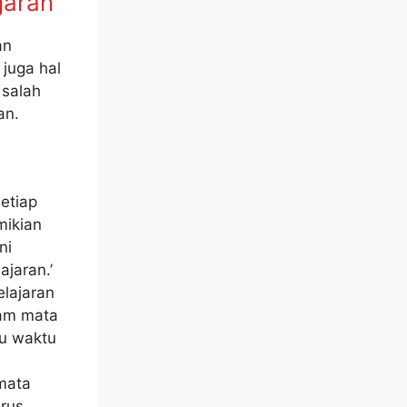
jaran
an
juga hal
 salah
an.
etiap
mikian
ni
jaran.’
lajaran
cam mata
tu waktu
mata
arus