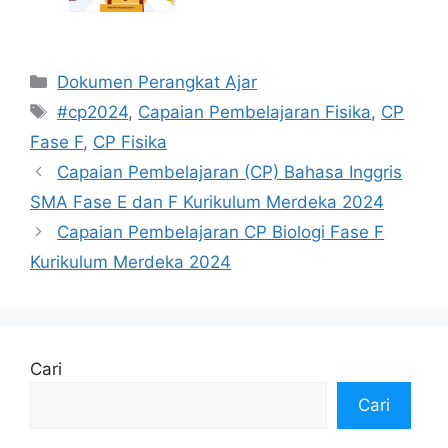
Kategori
Dokumen Perangkat Ajar
Tag
#cp2024
,
Capaian Pembelajaran Fisika
,
CP
Fase F
,
CP Fisika
Capaian Pembelajaran (CP) Bahasa Inggris
SMA Fase E dan F Kurikulum Merdeka 2024
Capaian Pembelajaran CP Biologi Fase F
Kurikulum Merdeka 2024
Cari
Cari