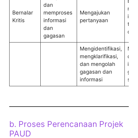
Ber
dan
mem
Bernalar
memproses
Mengajukan
ingi
Kritis
informasi
pertanyaan
terh
dan
dan
gagasan
Mengidentifikasi,
Meng
mengklarifikasi,
dan
dan mengolah
info
gagasan dan
gag
informasi
sed
b. Proses Perencanaan Projek
PAUD