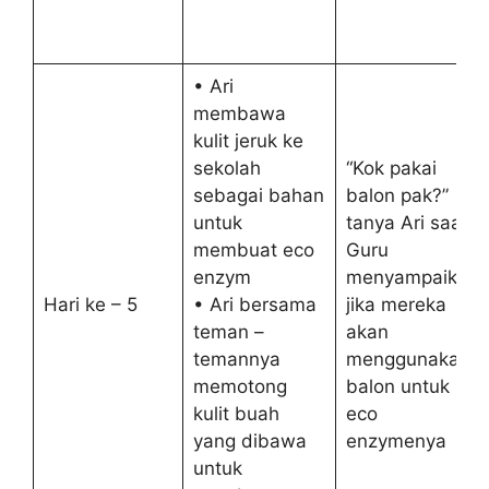
• Ari
membawa
kulit jeruk ke
sekolah
“Kok pakai
sebagai bahan
balon pak?”
untuk
tanya Ari saat
membuat eco
Guru
enzym
menyampaikan
Hari ke – 5
• Ari bersama
jika mereka
teman –
akan
temannya
menggunakan
memotong
balon untuk
kulit buah
eco
yang dibawa
enzymenya
untuk