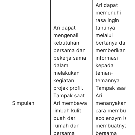
Ari dapat
memenuhi
rasa ingin
Ari dapat
tahunya
mengenali
melalui
kebutuhan
bertanya dan
bersama dan
memberikan
bekerja sama
informasi
dalam
kepada
melakukan
teman-
kegiatan
temannya.
projek profil.
Tampak saat
Tampak saat
Ari
Simpulan
Ari membawa
menanyakan
limbah kulit
cara membuat
buah dari
eco enzym lalu
rumah dan
membuatnya
bersama
bersama