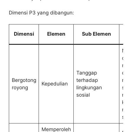
Dimensi P3 yang dibangun:
Di
Dimensi
Elemen
Sub Elemen
P
Mul
dan
men
Tanggap
oran
Bergotong
terhadap
rum
Kepedulian
royong
lingkungan
seko
sosial
mer
keb
rum
seko
Memperoleh