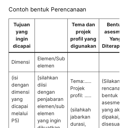
Contoh bentuk Perencanaan
Tujuan
Tema dan
Bentuk
yang
projek
asesmen
ingin
profil yang
Yang
dicapai
digunakan
Diterapka
Elemen/Sub
Dimensi
elemen
(isi
[silahkan
Tema:…..
(Silakan
dengan
diisi
Projek
rencanaka
dimensi
dengan
profil: …..
bentuk
yang
penjabaran
asesmen
dicapai
elemen/sub
(silahkah
yang akan
melalui
elemen
jabarkan
dipakai,
P5)
yang ingin
durasi,
disesuaika
dikuatkan.