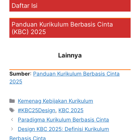
Daftar Isi
Panduan Kurikulum Berbasis Cinta
(KBC) 2025
Lainnya
Sumber
:
Panduan Kurikulum Berbasis Cinta
2025
Kategori
Kemenag Kebijakan Kurikulum
Tag
#KBC25Design
,
KBC 2025
Paradigma Kurikulum Berbasis Cinta
Design KBC 2025: Definisi Kurikulum
Berbasis Cinta