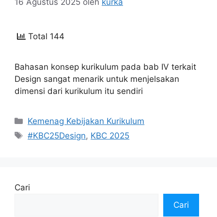
16 Agustus 2025
oleh
kurka
Total 144
Bahasan konsep kurikulum pada bab IV terkait
Design sangat menarik untuk menjelsakan
dimensi dari kurikulum itu sendiri
Kategori
Kemenag Kebijakan Kurikulum
Tag
#KBC25Design
,
KBC 2025
Cari
Cari