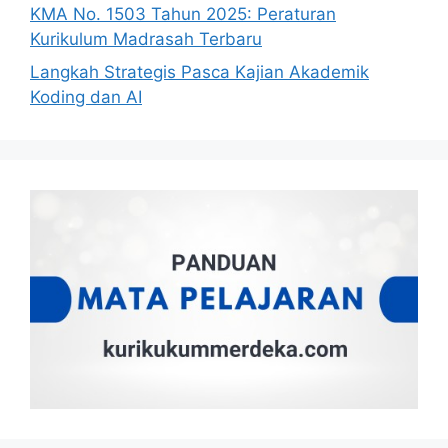
KMA No. 1503 Tahun 2025: Peraturan
Kurikulum Madrasah Terbaru
Langkah Strategis Pasca Kajian Akademik
Koding dan AI