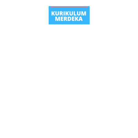
Langsung
ke
isi