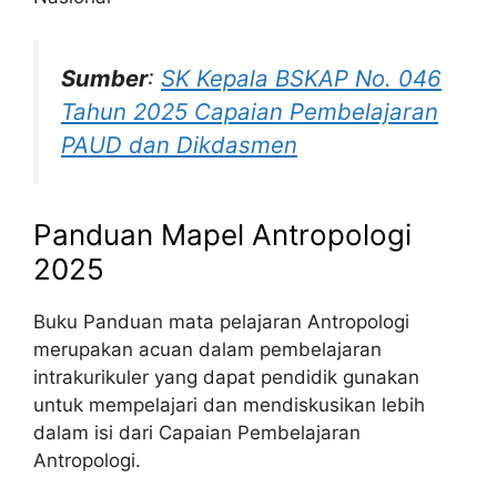
Sumber
:
SK Kepala BSKAP No. 046
Tahun 2025 Capaian Pembelajaran
PAUD dan Dikdasmen
Panduan Mapel Antropologi
2025
Buku Panduan mata pelajaran Antropologi
merupakan acuan dalam pembelajaran
intrakurikuler yang dapat pendidik gunakan
untuk mempelajari dan mendiskusikan lebih
dalam isi dari Capaian Pembelajaran
Antropologi.