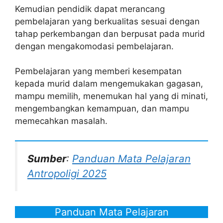
Kemudian pendidik dapat merancang
pembelajaran yang berkualitas sesuai dengan
tahap perkembangan dan berpusat pada murid
dengan mengakomodasi pembelajaran.
Pembelajaran yang memberi kesempatan
kepada murid dalam mengemukakan gagasan,
mampu memilih, menemukan hal yang di minati,
mengembangkan kemampuan, dan mampu
memecahkan masalah.
Sumber
:
Panduan Mata Pelajaran
Antropoligi 2025
Panduan Mata Pelajaran