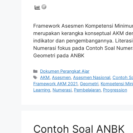
Framework Asesmen Kompetensi Minim
merupakan kerangka konseptual AKM de
indikator dan pengembangannya. Literasi
Numerasi fokus pada Contoh Soal Numer
Geometri pada ANBK
Kategori
Dokumen Perangkat Ajar
Tag
AKM
,
Asesmen
,
Asesmen Nasional
,
Contoh S
Framework AKM 2021
,
Geometri
,
Kompetensi Mi
Learning
,
Numerasi
,
Pembelajaran
,
Progression
Contoh Soal ANBK