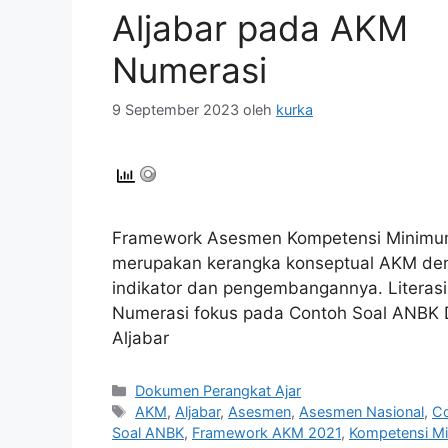
Aljabar pada AKM
Numerasi
9 September 2023
oleh
kurka
Framework Asesmen Kompetensi Minim
merupakan kerangka konseptual AKM de
indikator dan pengembangannya. Literasi
Numerasi fokus pada Contoh Soal ANBK
Aljabar
Kategori
Dokumen Perangkat Ajar
Tag
AKM
,
Aljabar
,
Asesmen
,
Asesmen Nasional
,
C
Soal ANBK
,
Framework AKM 2021
,
Kompetensi M