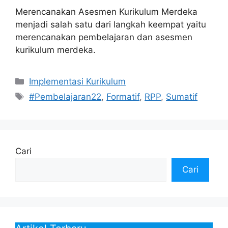
Merencanakan Asesmen Kurikulum Merdeka
menjadi salah satu dari langkah keempat yaitu
merencanakan pembelajaran dan asesmen
kurikulum merdeka.
Kategori
Implementasi Kurikulum
Tag
#Pembelajaran22
,
Formatif
,
RPP
,
Sumatif
Cari
Cari