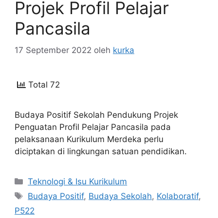
Projek Profil Pelajar
Pancasila
17 September 2022
oleh
kurka
Total 72
Budaya Positif Sekolah Pendukung Projek
Penguatan Profil Pelajar Pancasila pada
pelaksanaan Kurikulum Merdeka perlu
diciptakan di lingkungan satuan pendidikan.
Kategori
Teknologi & Isu Kurikulum
Tag
Budaya Positif
,
Budaya Sekolah
,
Kolaboratif
,
P522