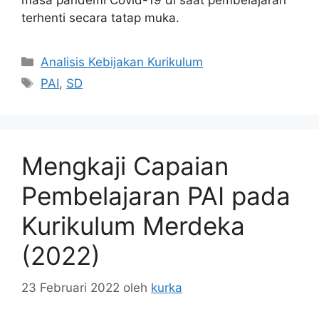
masa pandemi Covid-19 di saat pembelajaran
terhenti secara tatap muka.
Kategori
Analisis Kebijakan Kurikulum
Tag
PAI
,
SD
Mengkaji Capaian
Pembelajaran PAI pada
Kurikulum Merdeka
(2022)
23 Februari 2022
oleh
kurka