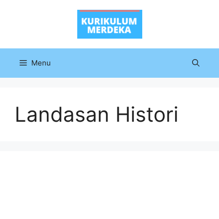
Langsung
ke
isi
Menu
Landasan Histori