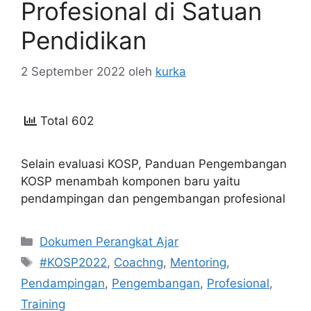
Profesional di Satuan
Pendidikan
2 September 2022
oleh
kurka
Total 602
Selain evaluasi KOSP, Panduan Pengembangan
KOSP menambah komponen baru yaitu
pendampingan dan pengembangan profesional
Kategori
Dokumen Perangkat Ajar
Tag
#KOSP2022
,
Coachng
,
Mentoring
,
Pendampingan
,
Pengembangan
,
Profesional
,
Training