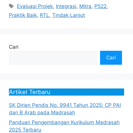
Tag
Evaluasi Projek
,
Integrasi
,
Mitra
,
P522
,
Praktik Baik
,
RTL
,
Tindak Lanjut
Cari
Cari
Artikel Terbaru
SK Dirjen Pendis No. 9941 Tahun 2025: CP PAI
dan B Arab pada Madrasah
Panduan Pengembangan Kurikulum Madrasah
2025 Terbaru