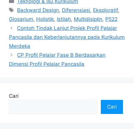
Teknologi & Isu Kurikulum
Tag
Backward Design
,
Diferensiasi
,
Eksploratif
,
Glosarium
,
Holistik
,
Istilah
,
Multidisiplin
,
P522
Contoh Tindak Lanjut Projek Profil Pelajar
Pancasila dan Keberlanjutannya pada Kurikulum
Merdeka
CP Profil Pelajar Fase B Berdasarkan
Dimensi Profil Pelajar Pancasila
Cari
Cari