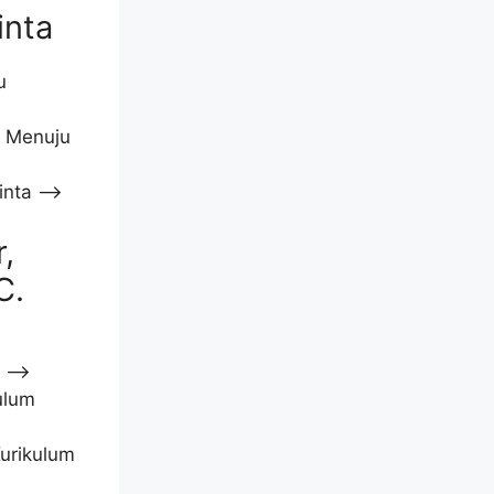
inta
u
: Menuju
inta –>
,
C.
a –>
ulum
urikulum