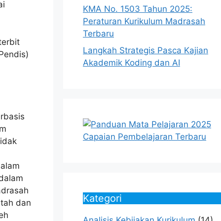
ai
KMA No. 1503 Tahun 2025:
Peraturan Kurikulum Madrasah
Terbaru
erbit
Langkah Strategis Pasca Kajian
Pendis)
Akademik Koding dan AI
rbasis
am
idak
dalam
dalam
adrasah
Kategori
ntah dan
eh
Analisis Kebijakan Kurikulum
(14)