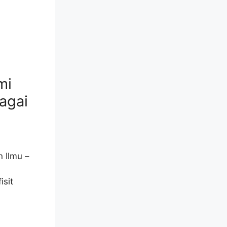
mi
agai
 Ilmu –
isit