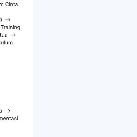
um Cinta
id –>
Training
tua –>
kulum
ta –>
mentasi