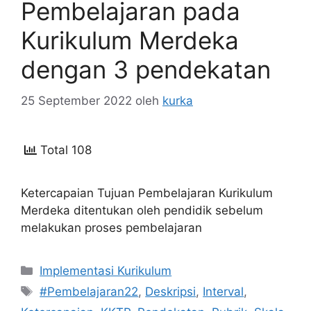
Pembelajaran pada
Kurikulum Merdeka
dengan 3 pendekatan
25 September 2022
oleh
kurka
Total 108
Ketercapaian Tujuan Pembelajaran Kurikulum
Merdeka ditentukan oleh pendidik sebelum
melakukan proses pembelajaran
Kategori
Implementasi Kurikulum
Tag
#Pembelajaran22
,
Deskripsi
,
Interval
,