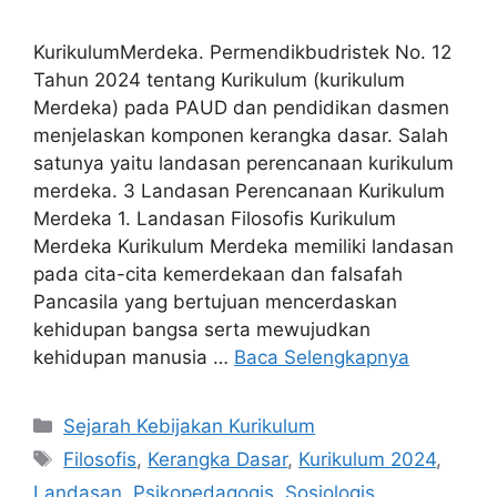
KurikulumMerdeka. Permendikbudristek No. 12
Tahun 2024 tentang Kurikulum (kurikulum
Merdeka) pada PAUD dan pendidikan dasmen
menjelaskan komponen kerangka dasar. Salah
satunya yaitu landasan perencanaan kurikulum
merdeka. 3 Landasan Perencanaan Kurikulum
Merdeka 1. Landasan Filosofis Kurikulum
Merdeka Kurikulum Merdeka memiliki landasan
pada cita-cita kemerdekaan dan falsafah
Pancasila yang bertujuan mencerdaskan
kehidupan bangsa serta mewujudkan
kehidupan manusia …
Baca Selengkapnya
Kategori
Sejarah Kebijakan Kurikulum
Tag
Filosofis
,
Kerangka Dasar
,
Kurikulum 2024
,
Landasan
,
Psikopedagogis
,
Sosiologis