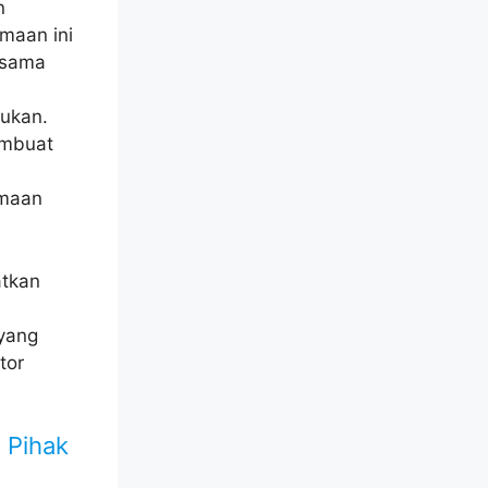
n
maan ini
rsama
ukan.
embuat
amaan
atkan
yang
tor
 Pihak