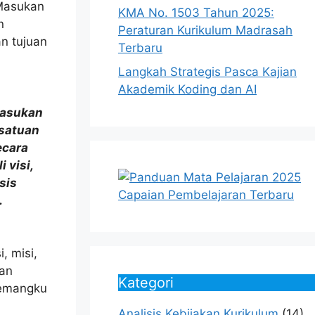
Masukan
KMA No. 1503 Tahun 2025:
n
Peraturan Kurikulum Madrasah
n tujuan
Terbaru
Langkah Strategis Pasca Kajian
Akademik Koding dan AI
asukan
 satuan
ecara
 visi,
sis
.
, misi,
dan
Kategori
pemangku
Analisis Kebijakan Kurikulum
(14)