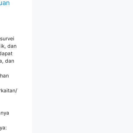
uan
survei
ik, dan
 dapat
a, dan
ahan
kaitan/
anya
ya: