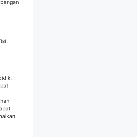
mbangan
isi
idik,
apat
uhan
dapat
malkan