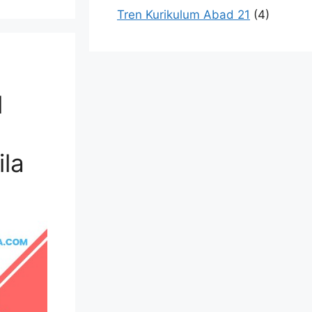
Tren Kurikulum Abad 21
(4)
n
l
ila