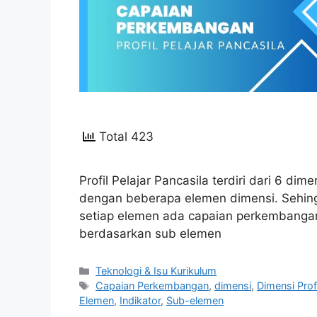
Total 423
Profil Pelajar Pancasila terdiri dari 6 dime
dengan beberapa elemen dimensi. Sehin
setiap elemen ada capaian perkembanga
berdasarkan sub elemen
Kategori
Teknologi & Isu Kurikulum
Tag
Capaian Perkembangan
,
dimensi
,
Dimensi Prof
Elemen
,
Indikator
,
Sub-elemen