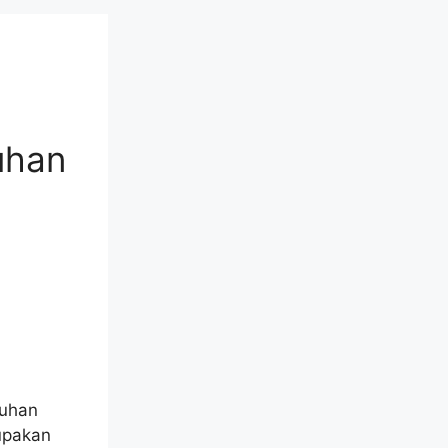
uhan
Tuhan
upakan