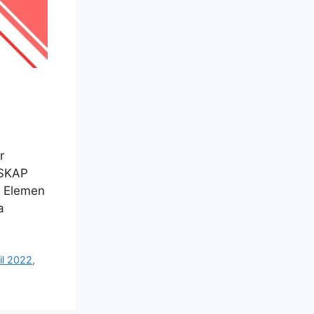
r
BSKAP
b Elemen
a
il 2022
,