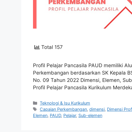
Total 157
Profil Pelajar Pancasila PAUD memiliki Alu
Perkembangan berdasarkan SK Kepala 
No. 09 Tahun 2022 Dimensi, Elemen, Su
Profil Pelajar Pancasila Kurikulum Merdek
Kategori
Teknologi & Isu Kurikulum
Tag
Capaian Perkembangan
,
dimensi
,
Dimensi Prof
Elemen
,
PAUD
,
Pelajar
,
Sub-elemen